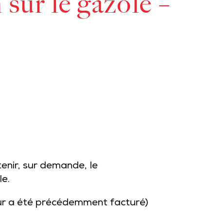
ur le gazole –
enir, sur demande, le
le.
eur a été précédemment facturé)