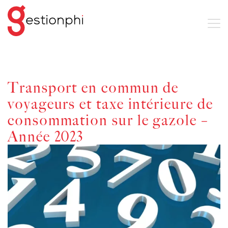
Transport en commun de
voyageurs et taxe intérieure de
consommation sur le gazole –
Année 2023