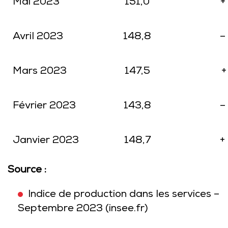
Mai 2023
151,0
+
Avril 2023
148,8
–
Mars 2023
147,5
+
Février 2023
143,8
–
Janvier 2023
148,7
+
Source :
Indice de production dans les services –
Septembre 2023 (insee.fr)