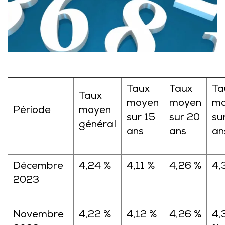
Taux
Taux
Ta
Taux
moyen
moyen
mo
Période
moyen
sur 15
sur 20
su
général
ans
ans
an
Décembre
4,24 %
4,11 %
4,26 %
4,
2023
Novembre
4,22 %
4,12 %
4,26 %
4,