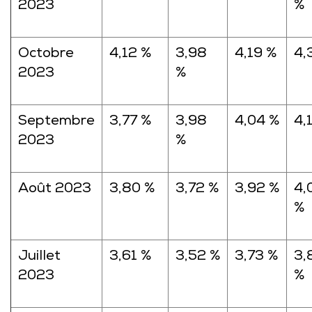
2023
%
Octobre
4,12 %
3,98
4,19 %
4,
2023
%
Septembre
3,77 %
3,98
4,04 %
4,
2023
%
Août 2023
3,80 %
3,72 %
3,92 %
4,
%
Juillet
3,61 %
3,52 %
3,73 %
3,
2023
%