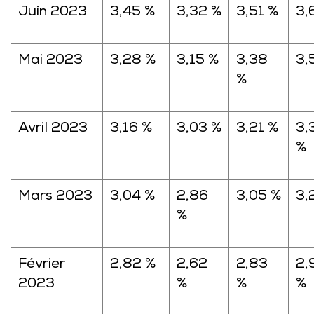
Juin 2023
3,45 %
3,32 %
3,51 %
3,
Mai 2023
3,28 %
3,15 %
3,38
3,
%
Avril 2023
3,16 %
3,03 %
3,21 %
3,
%
Mars 2023
3,04 %
2,86
3,05 %
3,
%
Février
2,82 %
2,62
2,83
2,
2023
%
%
%