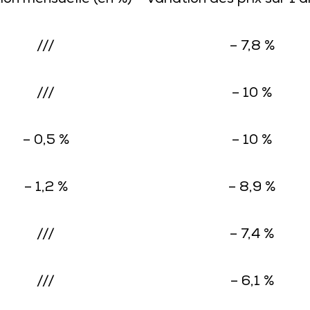
ion mensuelle (en %)
Variation des prix sur 1 a
///
– 7,8 %
///
– 10 %
– 0,5 %
– 10 %
– 1,2 %
– 8,9 %
///
– 7,4 %
///
– 6,1 %