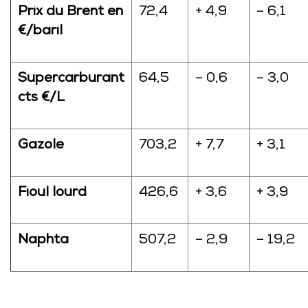
Prix du Brent en
72,4
+ 4,9
– 6,1
€/baril
Supercarburant
64,5
– 0,6
– 3,0
cts €/L
Gazole
703,2
+ 7,7
+ 3,1
Fioul lourd
426,6
+ 3,6
+ 3,9
Naphta
507,2
– 2,9
– 19,2