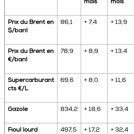
mois
mois
Prix du Brent en
86,1
+ 7,4
+ 13,9
$/baril
Prix du Brent en
78,9
+ 8,9
+ 13,4
€/baril
Supercarburant
69,6
+ 8,0
+ 11,6
cts €/L
Gazole
834,2
+ 18,6
+ 33,4
Fioul lourd
497,5
+ 17,2
+ 32,4