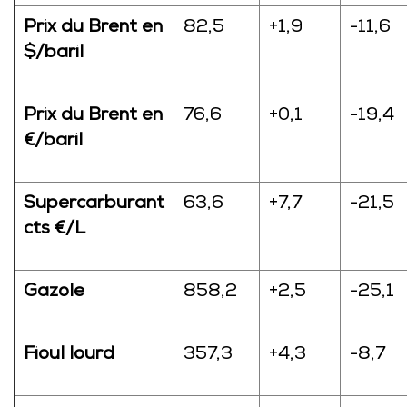
Prix du Brent en
82,5
+1,9
-11,6
$/baril
Prix du Brent en
76,6
+0,1
-19,4
€/baril
Supercarburant
63,6
+7,7
-21,5
cts €/L
Gazole
858,2
+2,5
-25,1
Fioul lourd
357,3
+4,3
-8,7