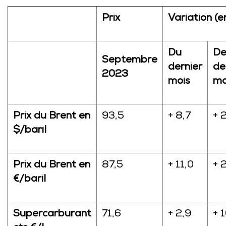
Prix
Variation (e
Du
De
Septembre
dernier
de
2023
mois
mo
Prix du Brent en
93,5
+ 8,7
+ 
$/baril
Prix du Brent en
87,5
+ 11,0
+ 
€/baril
Supercarburant
71,6
+ 2,9
+ 