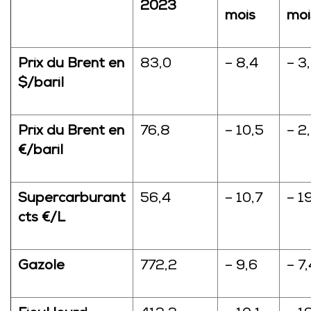
2023
mois
moi
Prix du Brent en
83,0
– 8,4
– 3
$/baril
Prix du Brent en
76,8
– 10,5
– 2
€/baril
Supercarburant
56,4
– 10,7
– 1
cts €/L
Gazole
772,2
– 9,6
– 7