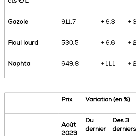
cts €/L
Gazole
911,7
+ 9,3
+ 
Fioul lourd
530,5
+ 6,6
+ 
Naphta
649,8
+ 11,1
+ 
Prix
Variation (en %)
Du
Des 3
Août
dernier
derniers
2023