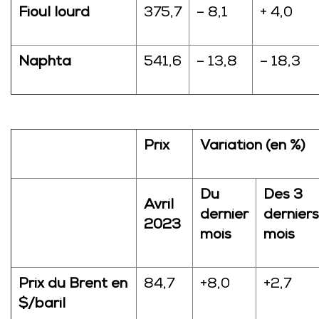
Fioul lourd
375,7
– 8,1
+ 4,0
Naphta
541,6
– 13,8
– 18,3
Prix
Variation (en %)
Du
Des 3
Avril
dernier
derniers
2023
mois
mois
Prix du Brent en
84,7
+8,0
+2,7
$/baril