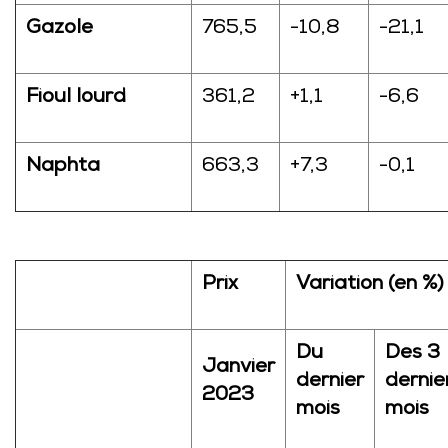
Gazole
765,5
-10,8
-21,1
Fioul lourd
361,2
+1,1
-6,6
Naphta
663,3
+7,3
-0,1
Prix
Variation (en %)
Du
Des 3
Janvier
dernier
dernie
2023
mois
mois