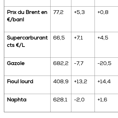
Prix du Brent en
77,2
+5,3
+0,8
€/baril
Supercarburant
66,5
+7,1
+4,5
cts €/L
Gazole
682,2
-7,7
-20,5
Fioul lourd
408,9
+13,2
+14,4
Naphta
628,1
-2,0
+1,6