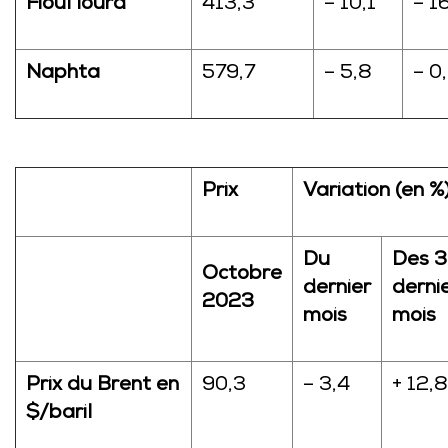
Fioul lourd
413,3
– 10,1
– 1
Naphta
579,7
– 5,8
– 0
Prix
Variation (en %
Du
Des 3
Octobre
dernier
derni
2023
mois
mois
Prix du Brent en
90,3
– 3,4
+ 12,8
$/baril