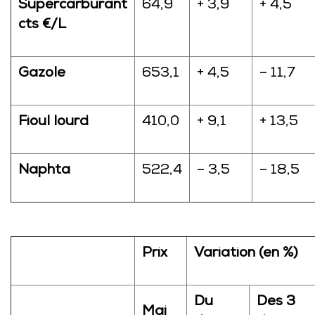
Supercarburant
64,9
+ 3,9
+ 4,5
cts €/L
Gazole
653,1
+ 4,5
– 11,7
Fioul lourd
410,0
+ 9,1
+ 13,5
Naphta
522,4
– 3,5
– 18,5
Prix
Variation (en %)
Du
Des 3
Mai