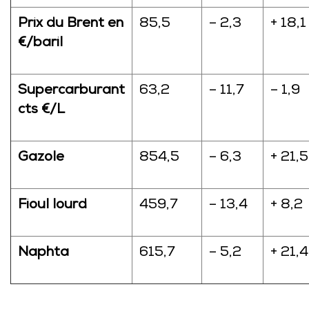
Prix du Brent en
85,5
– 2,3
+ 18,1
€/baril
Supercarburant
63,2
– 11,7
– 1,9
cts €/L
Gazole
854,5
– 6,3
+ 21,5
Fioul lourd
459,7
– 13,4
+ 8,2
Naphta
615,7
– 5,2
+ 21,4