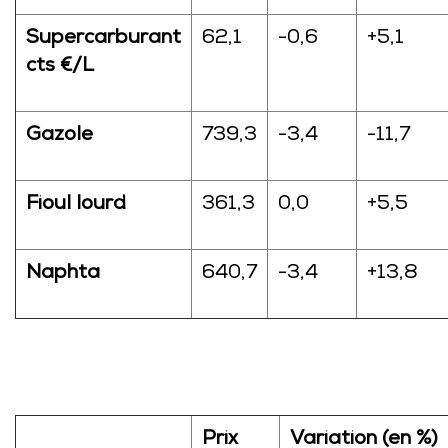
Supercarburant
62,1
-0,6
+5,1
cts €/L
Gazole
739,3
-3,4
-11,7
Fioul lourd
361,3
0,0
+5,5
Naphta
640,7
-3,4
+13,8
Prix
Variation (en %)