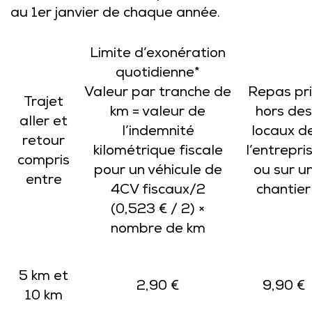
au 1er janvier de chaque année.
Limite d’exonération
quotidienne*
Valeur par tranche de
Repas pri
Trajet
km = valeur de
hors des
aller et
l’indemnité
locaux d
retour
kilométrique fiscale
l’entrepri
compris
pour un véhicule de
ou sur u
entre
4CV fiscaux/2
chantier
(0,523 € / 2) ×
nombre de km
5 km et
2,90 €
9,90 €
10 km