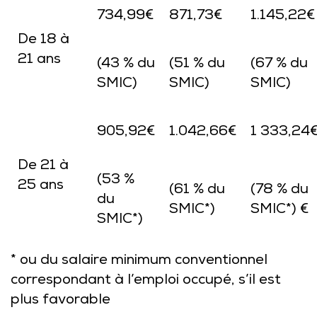
734,99€
871,73€
1.145,22€
De 18 à
21 ans
(43 % du
(51 % du
(67 % du
SMIC)
SMIC)
SMIC)
905,92€
1.042,66€
1 333,24
De 21 à
(53 %
25 ans
(61 % du
(78 % du
du
SMIC*)
SMIC*) €
SMIC*)
* ou du salaire minimum conventionnel
correspondant à l’emploi occupé, s’il est
plus favorable