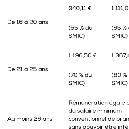
940,11 €
1 111,
De 16 à 20 ans
(55 % du
(65 %
SMIC)
SMIC)
1 196,50 €
1 367,
De 21 à 25 ans
(70 % du
(80 %
SMIC)
SMIC)
Rémunération égale 
du salaire minimum
Au moins 26 ans
conventionnel de bra
sans pouvoir être infé