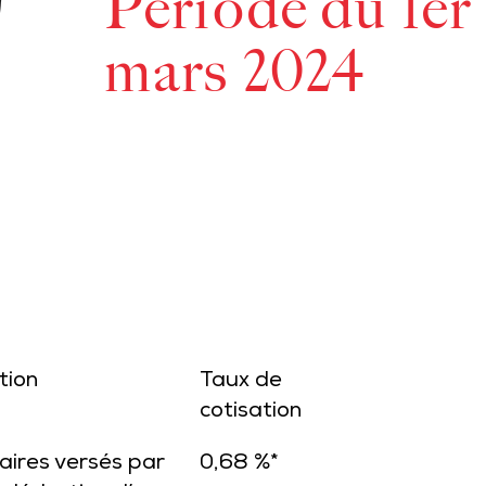
Période du 1er 
mars 2024
tion
Taux de
cotisation
laires versés par
0,68 %*