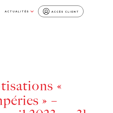
ACTUALITÉS
ACCÈS CLIENT
tisations «
péries » –