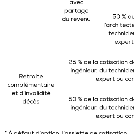
avec
partage
50 % d
du revenu
l’architect
technici
expert
25 % de la cotisation de
ingénieur, du technici
Retraite
expert ou con
complémentaire
et d’invalidité
50 % de la cotisation de
décès
ingénieur, du technici
expert ou con