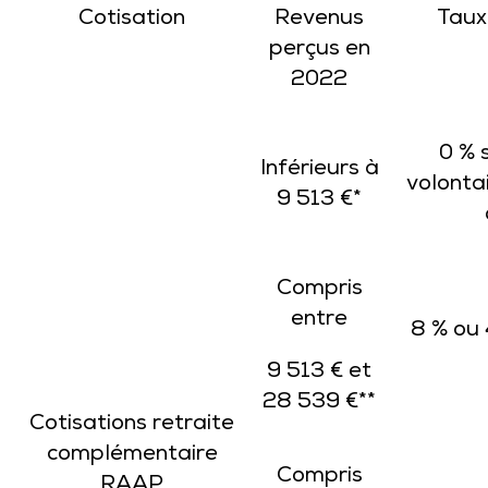
Cotisation
Revenus
Taux
perçus en
2022
0 % s
Inférieurs à
volonta
9 513 €*
Compris
entre
8 % ou 
9 513 € et
28 539 €**
Cotisations retraite
complémentaire
Compris
RAAP