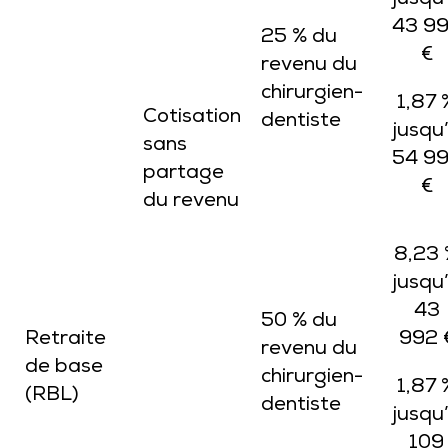
jusqu
43 9
25 % du
€
revenu du
chirurgien-
1,87 
Cotisation
dentiste
jusqu
sans
54 9
partage
€
du revenu
8,23
jusqu
43
50 % du
Retraite
992 
revenu du
de base
chirurgien-
1,87 
(RBL)
dentiste
jusqu
109