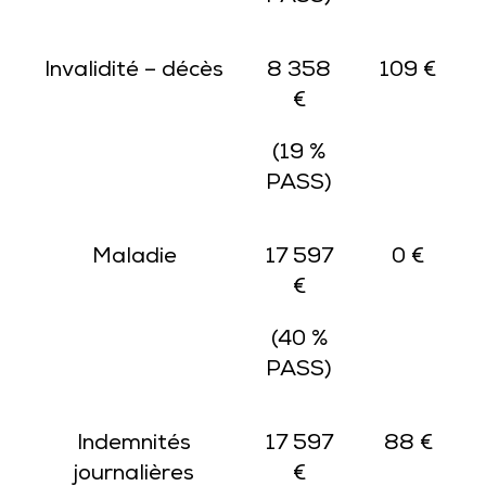
Invalidité – décès
8 358
109 €
€
(19 %
PASS)
Maladie
17 597
0 €
€
(40 %
PASS)
Indemnités
17 597
88 €
journalières
€