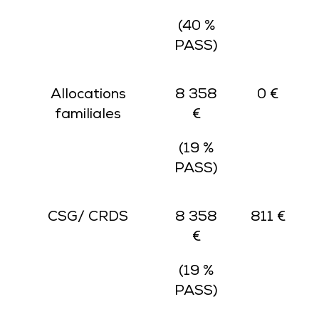
(40 %
PASS)
Allocations
8 358
0 €
familiales
€
(19 %
PASS)
CSG/ CRDS
8 358
811 €
€
(19 %
PASS)