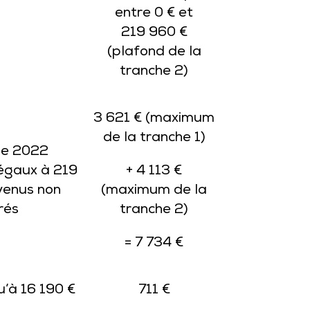
entre 0 € et
219 960 €
(plafond de la
tranche 2)
3 621 € (maximum
de la tranche 1)
de 2022
 égaux à 219
+ 4 113 €
venus non
(maximum de la
rés
tranche 2)
= 7 734 €
u’à 16 190 €
711 €