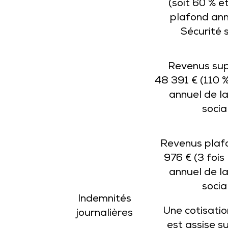
(soit 60 % e
plafond ann
Sécurité s
Revenus sup
48 391 € (110 
annuel de la
socia
Revenus plaf
976 € (3 fois
annuel de la
socia
Indemnités
Une cotisatio
journalières
est assise s