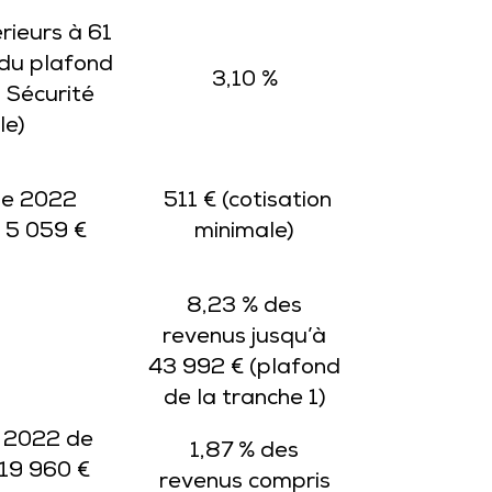
rieurs à 61
 du plafond
3,10 %
 Sécurité
le)
de 2022
511 € (cotisation
à 5 059 €
minimale)
8,23 % des
revenus jusqu’à
43 992 € (plafond
de la tranche 1)
 2022 de
1,87 % des
219 960 €
revenus compris