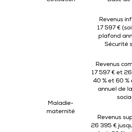
Cotisation
Base de 
Revenus inf
17 597 € (so
plafond ann
Sécurité s
Revenus com
17 597 € et 26
40 % et 60 %
annuel de la
socia
Maladie-
maternité
Revenus sup
26 395 € jusqu