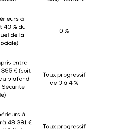
calcul
Taux/Montant
érieurs à
it 40 % du
0 %
uel de la
ociale)
pris entre
 395 € (soit
Taux progressif
 du plafond
de 0 à 4 %
 Sécurité
le)
érieurs à
’à 48 391 €
Taux progressif