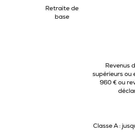
Retraite de
base
Revenus 
supérieurs ou
960 € ou re
décla
Classe A : jusq