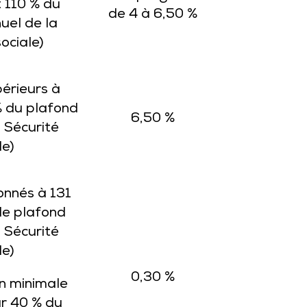
t 110 % du
de 4 à 6,50 %
uel de la
ociale)
érieurs à
% du plafond
6,50 %
 Sécurité
le)
onnés à 131
 le plafond
 Sécurité
le)
0,30 %
n minimale
ur 40 % du