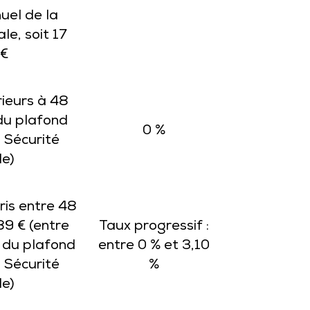
uel de la
le, soit 17
 €
ieurs à 48
du plafond
0 %
 Sécurité
le)
is entre 48
89 € (entre
Taux progressif :
 du plafond
entre 0 % et 3,10
 Sécurité
%
le)