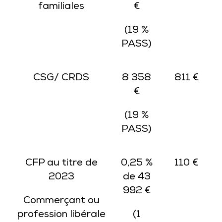
familiales
€
(19 %
PASS)
CSG/ CRDS
8 358
811 €
€
(19 %
PASS)
CFP au titre de
0,25 %
110 €
2023
de 43
992 €
Commerçant ou
profession libérale
(1