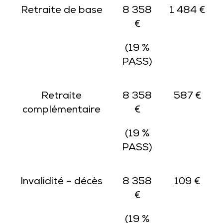
Retraite de base
8 358
1 484 €
€
(19 %
PASS)
Retraite
8 358
587 €
complémentaire
€
(19 %
PASS)
Invalidité – décès
8 358
109 €
€
(19 %