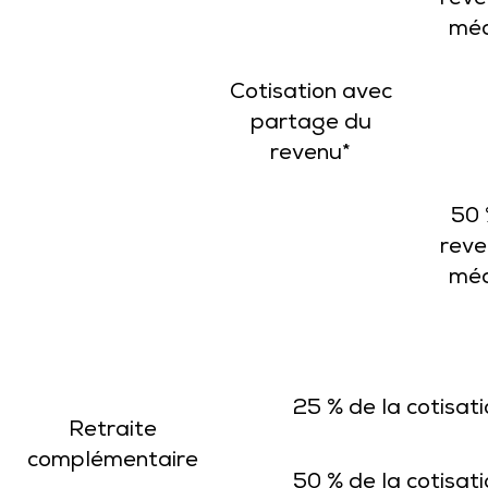
reve
méd
Cotisation avec
partage du
revenu*
50 
reve
méd
25 % de la cotisat
Retraite
complémentaire
50 % de la cotisat