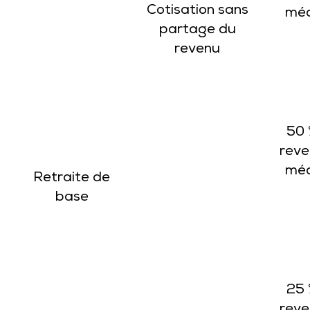
Cotisation sans
méd
partage du
revenu
50 
reve
méd
Retraite de
base
25 