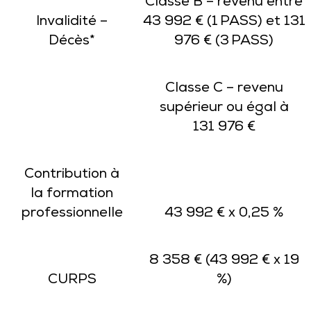
Classe B – revenu entre
Invalidité –
43 992 € (1 PASS) et 131
Décès*
976 € (3 PASS)
Classe C – revenu
supérieur ou égal à
131 976 €
Contribution à
la formation
professionnelle
43 992 € x 0,25 %
8 358 € (43 992 € x 19
CURPS
%)