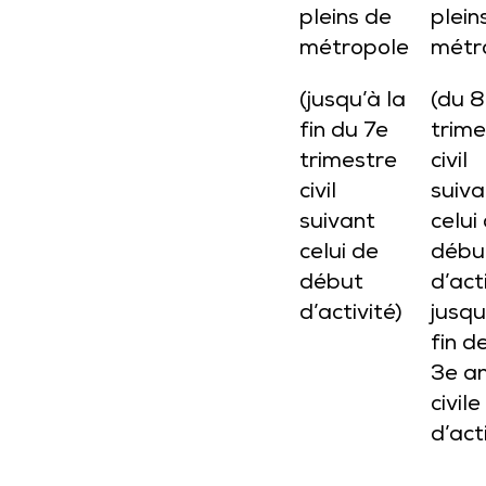
pleins de
plein
métropole
métr
(jusqu’à la
(du 
fin du 7e
trime
trimestre
civil
civil
suiva
suivant
celui
celui de
débu
début
d’act
d’activité)
jusqu
fin d
3e a
civile
d’act