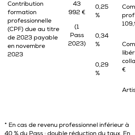
Contribution
43
0,25
Com
formation
992 €
%
prof
professionnelle
109,
(1
(CPF) due au titre
Pass
0,34
de 2023 payable
2023)
%
Com
en novembre
libér
2023
coll
0,29
€
%
Arti
* En cas de revenu professionnel inférieur à
40 % du Pass : double réduction du taux. En