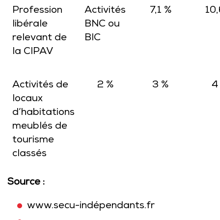
Profession
Activités
7,1 %
10,
libérale
BNC ou
relevant de
BIC
la CIPAV
Activités de
2 %
3 %
4
locaux
d’habitations
meublés de
tourisme
classés
Source :
www.secu-indépendants.fr