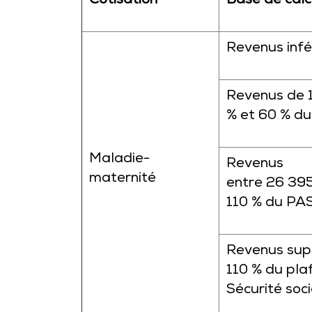
Cotisation
Base de calc
Revenus infé
Revenus de 1
% et 60 % d
Maladie-
Revenus
maternité
entre 26 395
110 % du PA
Revenus supé
110 % du pla
Sécurité soci