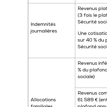
Revenus plaf
(3 fois le pl
Sécurité soci
Indemnités
journalières
Une cotisati
sur 40 % du 
Sécurité soci
Revenus infé
% du plafond
sociale)
Revenus comp
Allocations
61 589 € (en