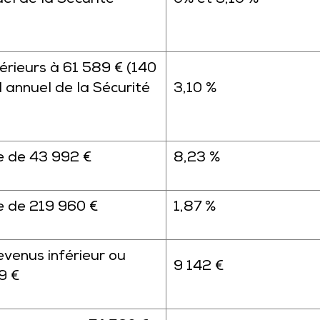
el de la Sécurité
0% et 3,10 %
rieurs à 61 589 € (140
 annuel de la Sécurité
3,10 %
te de 43 992 €
8,23 %
te de 219 960 €
1,87 %
evenus inférieur ou
9 142 €
9 €