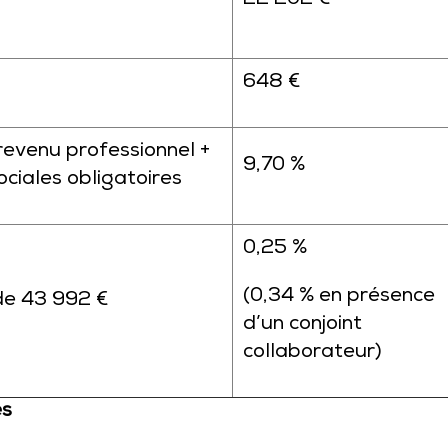
22 202 €
648 €
evenu professionnel +
9,70 %
ociales obligatoires
0,25 %
(0,34 % en présence
de 43 992 €
d’un conjoint
collaborateur)
es