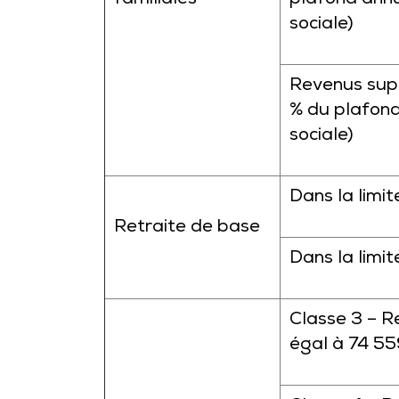
familiales
plafond annu
sociale)
Revenus supé
% du plafond
sociale)
Dans la limi
Retraite de base
Dans la limi
Classe 3 – R
égal à 74 55