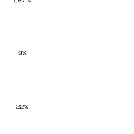
1,87 %
9%
22%