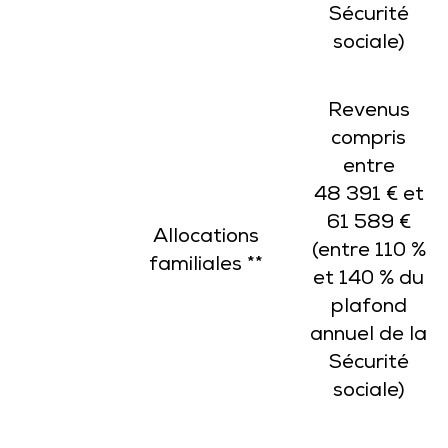
Sécurité
sociale)
Revenus
compris
entre
48 391 € et
61 589 €
Allocations
(entre 110 %
familiales **
et 140 % du
plafond
annuel de la
Sécurité
sociale)