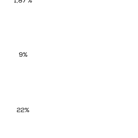
1,87 %
9%
22%