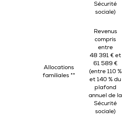
Sécurité
sociale)
Revenus
compris
entre
48 391 € et
61 589 €
Allocations
(entre 110 %
familiales **
et 140 % du
plafond
annuel de la
Sécurité
sociale)