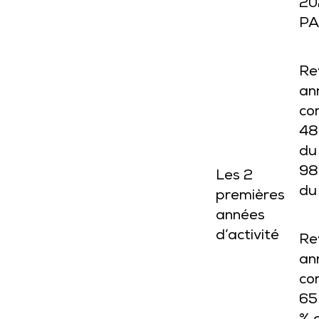
20
PA
Re
an
co
48
du
98
Les 2
du
premières
années
d’activité
Re
an
co
65