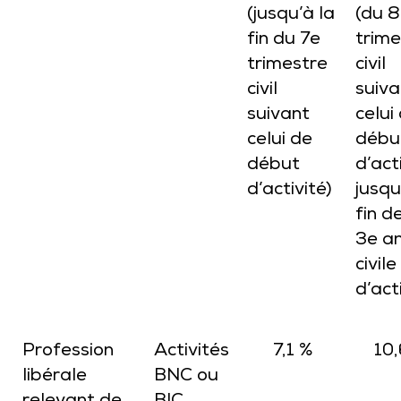
(jusqu’à la
(du 
fin du 7e
trime
trimestre
civil
civil
suiva
suivant
celui
celui de
débu
début
d’act
d’activité)
jusqu
fin d
3e a
civile
d’act
Profession
Activités
7,1 %
10,
libérale
BNC ou