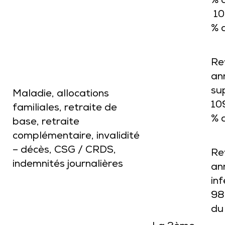
% 
10
% 
Re
an
su
Maladie, allocations
10
familiales, retraite de
% 
base, retraite
complémentaire, invalidité
– décès, CSG / CRDS,
Re
indemnités journalières
an
inf
98
du