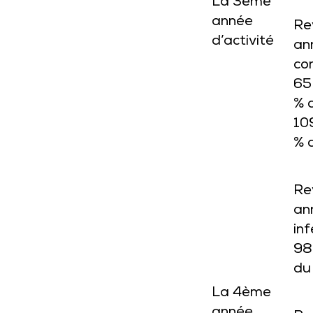
La 3ème
année
Re
d’activité
an
co
65
% 
10
% 
Re
an
inf
98
du
La 4ème