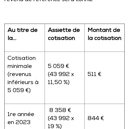
revenu de référence sera connu.
Au titre de
Assiette de
Montant de
la…
cotisation
la cotisation
Cotisation
minimale
5 059 €
(revenus
(43 992 x
511 €
inférieurs à
11,50 %)
5 059 €)
8 358 €
1re année
(43 992 x
844 €
en 2023
19 %)