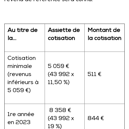
revenu de référence sera connu.
Au titre de
Assiette de
Montant de
la…
cotisation
la cotisation
Cotisation
minimale
5 059 €
(revenus
(43 992 x
511 €
inférieurs à
11,50 %)
5 059 €)
8 358 €
1re année
(43 992 x
844 €
en 2023
19 %)