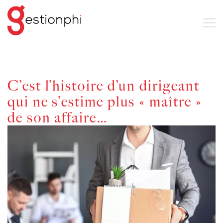
C’est l’histoire d’un dirigeant
qui ne s’estime plus « maître »
de son affaire…