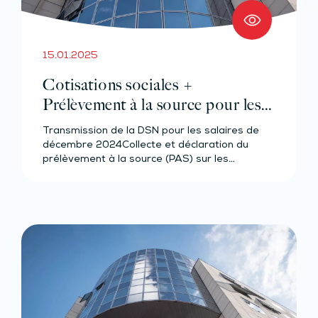
15.01.2025
Cotisations sociales +
Prélèvement à la source pour les
salariés et assimilés (effectif de 10
Transmission de la DSN pour les salaires de
salariés au plus)
décembre 2024Collecte et déclaration du
prélèvement à la source (PAS) sur les…