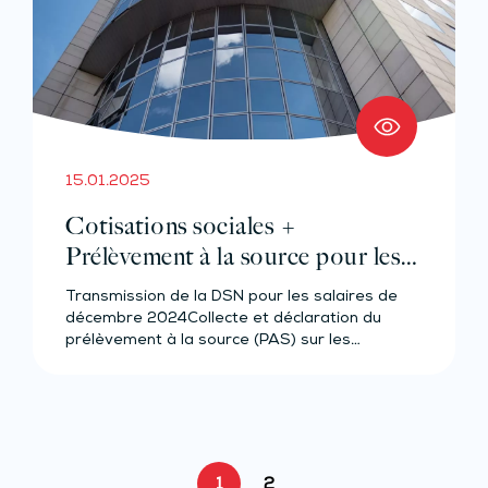
15.01.2025
Cotisations sociales +
Prélèvement à la source pour les
salariés et assimilés (effectif de 11 à
Transmission de la DSN pour les salaires de
49 salariés)
décembre 2024Collecte et déclaration du
prélèvement à la source (PAS) sur les…
1
2