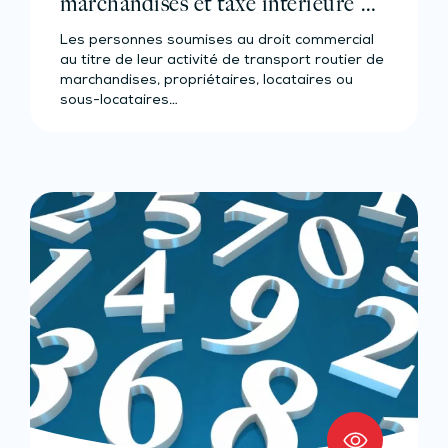
marchandises et taxe intérieure de
consommation sur le gazole –
Les personnes soumises au droit commercial
Année 2023
au titre de leur activité de transport routier de
marchandises, propriétaires, locataires ou
sous-locataires…