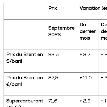
Prix
Variation (e
Du
De
Septembre
dernier
de
2023
mois
mo
Prix du Brent en
93,5
+ 8,7
+ 
$/baril
Prix du Brent en
87,5
+ 11,0
+ 
€/baril
Supercarburant
71,6
+ 2,9
+ 