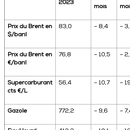
2023
mois
moi
Prix du Brent en
83,0
– 8,4
– 3
$/baril
Prix du Brent en
76,8
– 10,5
– 2
€/baril
Supercarburant
56,4
– 10,7
– 1
cts €/L
Gazole
772,2
– 9,6
– 7