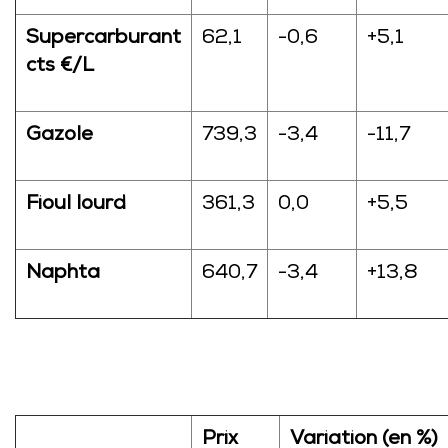
Supercarburant
62,1
-0,6
+5,1
cts €/L
Gazole
739,3
-3,4
-11,7
Fioul lourd
361,3
0,0
+5,5
Naphta
640,7
-3,4
+13,8
Prix
Variation (en %)