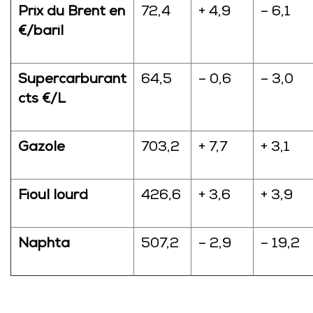
Prix du Brent en
72,4
+ 4,9
– 6,1
€/baril
Supercarburant
64,5
– 0,6
– 3,0
cts €/L
Gazole
703,2
+ 7,7
+ 3,1
Fioul lourd
426,6
+ 3,6
+ 3,9
Naphta
507,2
– 2,9
– 19,2