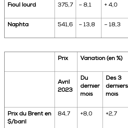
Fioul lourd
375,7
– 8,1
+ 4,0
Naphta
541,6
– 13,8
– 18,3
Prix
Variation (en %)
Du
Des 3
Avril
dernier
derniers
2023
mois
mois
Prix du Brent en
84,7
+8,0
+2,7
$/baril