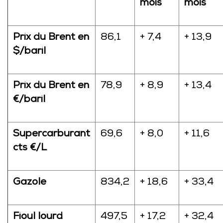
mois
mois
Prix du Brent en
86,1
+ 7,4
+ 13,9
$/baril
Prix du Brent en
78,9
+ 8,9
+ 13,4
€/baril
Supercarburant
69,6
+ 8,0
+ 11,6
cts €/L
Gazole
834,2
+ 18,6
+ 33,4
Fioul lourd
497,5
+ 17,2
+ 32,4