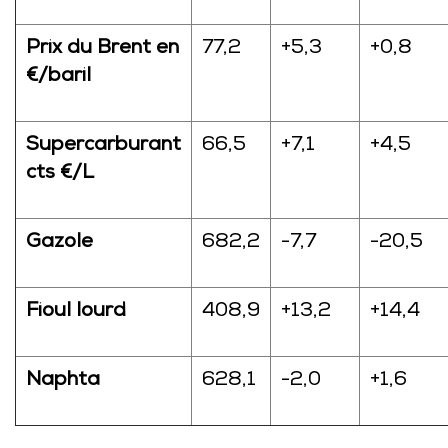
Prix du Brent en
77,2
+5,3
+0,8
€/baril
Supercarburant
66,5
+7,1
+4,5
cts €/L
Gazole
682,2
-7,7
-20,5
Fioul lourd
408,9
+13,2
+14,4
Naphta
628,1
-2,0
+1,6