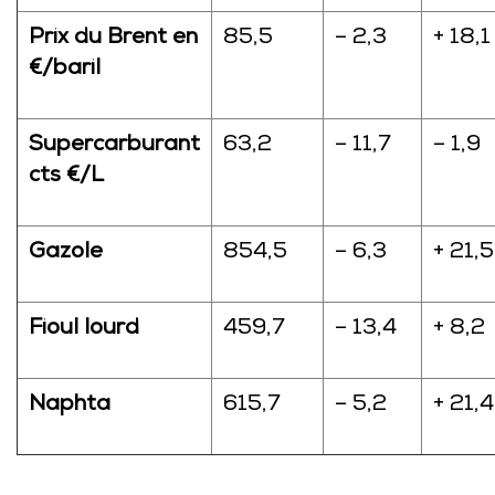
Prix du Brent en
85,5
– 2,3
+ 18,1
€/baril
Supercarburant
63,2
– 11,7
– 1,9
cts €/L
Gazole
854,5
– 6,3
+ 21,5
Fioul lourd
459,7
– 13,4
+ 8,2
Naphta
615,7
– 5,2
+ 21,4