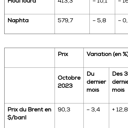
Fioul lourd
413,3
– 10,1
– 1
Naphta
579,7
– 5,8
– 0
Prix
Variation (en %
Du
Des 3
Octobre
dernier
derni
2023
mois
mois
Prix du Brent en
90,3
– 3,4
+ 12,8
$/baril