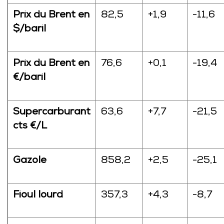
Prix du Brent en
82,5
+1,9
-11,6
$/baril
Prix du Brent en
76,6
+0,1
-19,4
€/baril
Supercarburant
63,6
+7,7
-21,5
cts €/L
Gazole
858,2
+2,5
-25,1
Fioul lourd
357,3
+4,3
-8,7