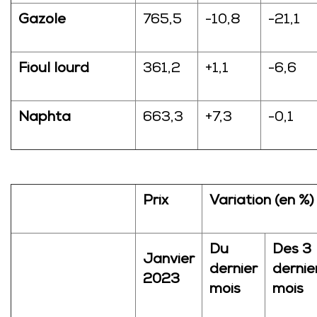
Gazole
765,5
-10,8
-21,1
Fioul lourd
361,2
+1,1
-6,6
Naphta
663,3
+7,3
-0,1
Prix
Variation (en %)
Du
Des 3
Janvier
dernier
dernie
2023
mois
mois