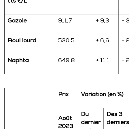
cts €/L
Gazole
911,7
+ 9,3
+ 
Fioul lourd
530,5
+ 6,6
+ 
Naphta
649,8
+ 11,1
+ 
Prix
Variation (en %)
Du
Des 3
Août
dernier
derniers
2023