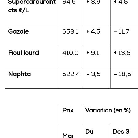
Supercarburant
64,9
+ 3,9
+ 4,5
cts €/L
Gazole
653,1
+ 4,5
– 11,7
Fioul lourd
410,0
+ 9,1
+ 13,5
Naphta
522,4
– 3,5
– 18,5
Prix
Variation (en %)
Du
Des 3
Mai