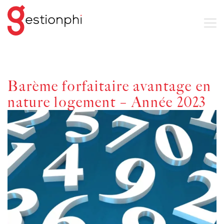
Barème forfaitaire avantage en
nature logement – Année 2023