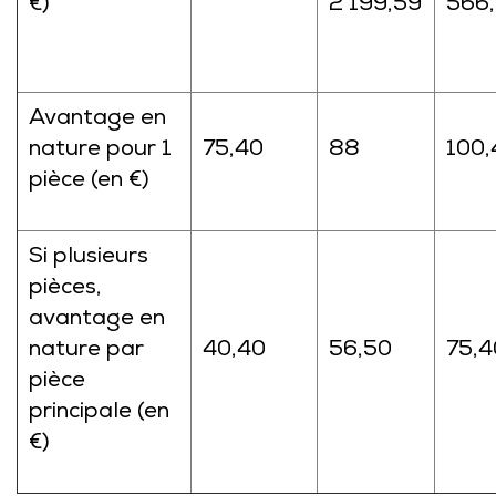
€)
2 199,59
566,
Avantage en
nature pour 1
75,40
88
100,
pièce (en €)
Si plusieurs
pièces,
avantage en
nature par
40,40
56,50
75,4
pièce
principale (en
€)