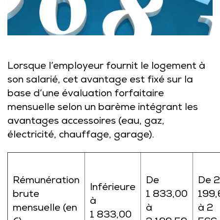
Lorsque l’employeur fournit le logement à
son salarié, cet avantage est fixé sur la
base d’une évaluation forfaitaire
mensuelle selon un barème intégrant les
avantages accessoires (eau, gaz,
électricité, chauffage, garage).
Rémunération
De
De 2
Inférieure
brute
1 833,00
199,
à
mensuelle (en
à
à 2
1 833,00