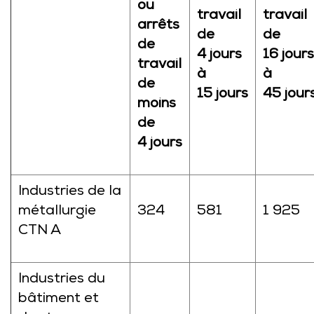
ou
travail
travail
arrêts
de
de
de
4 jours
16 jours
travail
à
à
de
15 jours
45 jour
moins
de
4 jours
Industries de la
métallurgie
324
581
1 925
CTN A
Industries du
bâtiment et