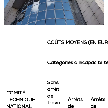
COÛTS MOYENS (EN EUR
Catégories d’incapacité t
Sans
arrêt
COMITÉ
de
Arrêts
Arrêts
TECHNIQUE
travail
de
de
NATIONAL