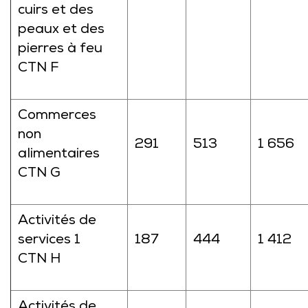
cuirs et des
peaux et des
pierres à feu
CTN F
Commerces
non
291
513
1 656
alimentaires
CTN G
Activités de
services 1
187
444
1 412
CTN H
Activités de