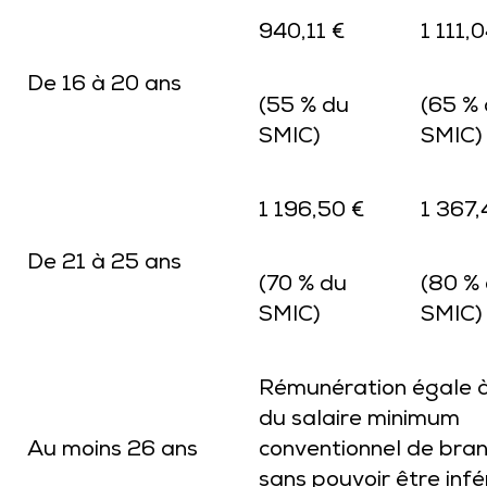
940,11 €
1 111,
De 16 à 20 ans
(55 % du
(65 %
SMIC)
SMIC)
1 196,50 €
1 367,
De 21 à 25 ans
(70 % du
(80 %
SMIC)
SMIC)
Rémunération égale 
du salaire minimum
Au moins 26 ans
conventionnel de bra
sans pouvoir être infé