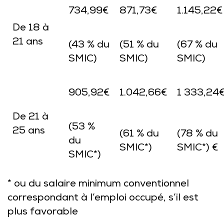
734,99€
871,73€
1.145,22€
De 18 à
21 ans
(43 % du
(51 % du
(67 % du
SMIC)
SMIC)
SMIC)
905,92€
1.042,66€
1 333,24
De 21 à
(53 %
25 ans
(61 % du
(78 % du
du
SMIC*)
SMIC*) €
SMIC*)
* ou du salaire minimum conventionnel
correspondant à l’emploi occupé, s’il est
plus favorable