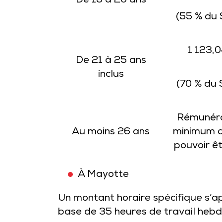
De 16 à 20 ans
(55 % du 
1 123,0
De 21 à 25 ans
inclus
(70 % du 
Rémunéra
Au moins 26 ans
minimum c
pouvoir êt
À Mayotte
Un montant horaire spécifique s’appl
base de 35 heures de travail heb