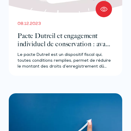
08.12.2023
Pacte Dutreil et engagement
individuel de conservation : avant
l’heure, ce n’est pas l’heure ?
Le pacte Dutreil est un dispositif fiscal qui,
toutes conditions remplies, permet de réduire
le montant des droits d’enregistrement dû…