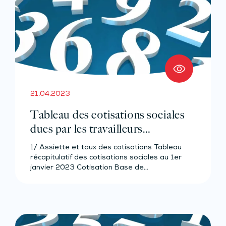
21.04.2023
Tableau des cotisations sociales
dues par les travailleurs
indépendants non-agricoles
1/ Assiette et taux des cotisations Tableau
d’outre-mer – Année 2023
récapitulatif des cotisations sociales au 1er
janvier 2023 Cotisation Base de…