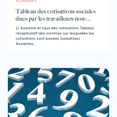
21.04.2023
Tableau des cotisations sociales
dues par les travailleurs non-
salariés agricoles – Année 2023
1/ Assiette et taux des cotisations Tableau
récapitulatif des sommes sur lesquelles les
cotisations sont basées (assiettes)
Assiettes…