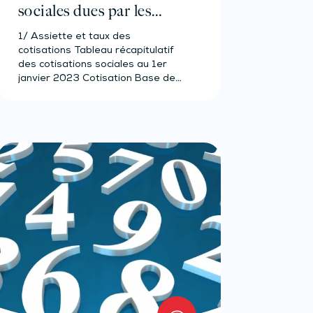
sociales dues par les
travailleurs indépendants
1/ Assiette et taux des
non-agricoles d’outre-
cotisations Tableau récapitulatif
mer – Année 2023
des cotisations sociales au 1er
janvier 2023 Cotisation Base de…