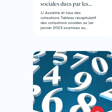
sociales dues par les
artistes-auteurs – Année
1/ Assiette et taux des
2023
cotisations Tableau récapitulatif
des cotisations sociales au 1er
janvier 2023 soumises au
précompte Cotisation…