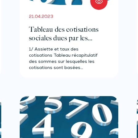
21.04.2023
Tableau des cotisations
sociales dues par les
travailleurs non-salariés
1/ Assiette et taux des
agricoles – Année 2023
cotisations Tableau récapitulatif
des sommes sur lesquelles les
cotisations sont basées
(assiettes) Assiettes…