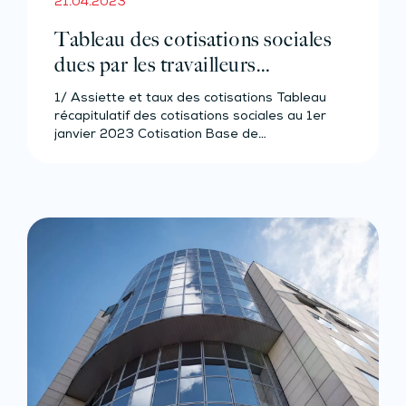
21.04.2023
Tableau des cotisations sociales
dues par les travailleurs
indépendants non-agricoles
1/ Assiette et taux des cotisations Tableau
d’outre-mer – Année 2023
récapitulatif des cotisations sociales au 1er
janvier 2023 Cotisation Base de…