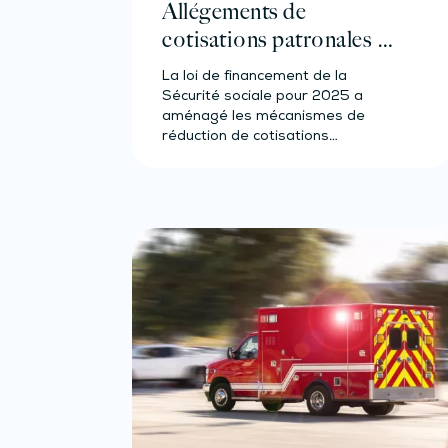
Allégements de
cotisations patronales en
2025 : précisions utiles !
La loi de financement de la
Sécurité sociale pour 2025 a
aménagé les mécanismes de
réduction de cotisations
patronales selon…