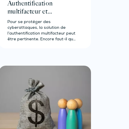
Authentification
multifacteur et
protection des données :
Pour se protéger des
la CNIL vous guide !
cyberattaques, la solution de
l’authentification multifacteur peut
être pertinente. Encore faut-il que
sa mise en place…