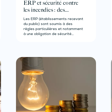
ERP et sécurité contre
les incendies : des
précisions relatives au
Les ERP (établissements recevant
chauffage du bâtiment
du public) sont soumis à des
règles particulières et notamment
à une obligation de sécurité
contre…