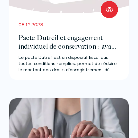
08.12.2023
Pacte Dutreil et engagement
individuel de conservation : avant
l’heure, ce n’est pas l’heure ?
Le pacte Dutreil est un dispositif fiscal qui,
toutes conditions remplies, permet de réduire
le montant des droits d’enregistrement dû…