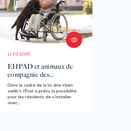
11.03.2025
EHPAD et animaux de
compagnie des
résidents : les conditions
Dans le cadre de la loi dite « bien
sont connues !
vieillir », l’État a prévu la possibilité
pour les résidents de s’installer
avec…