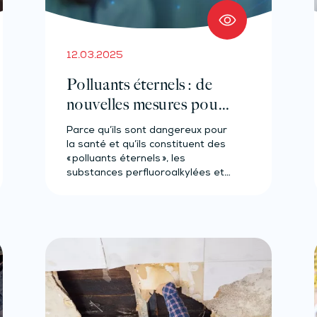
12.03.2025
Polluants éternels : de
nouvelles mesures pour
mettre fin aux PFAS !
Parce qu’ils sont dangereux pour
la santé et qu’ils constituent des
« polluants éternels », les
substances perfluoroalkylées et
polyfluoroalkylées (PFAS)
constituent…