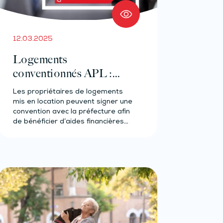
12.03.2025
Logements
conventionnés APL :
augmentation des loyers
Les propriétaires de logements
après des travaux ?
mis en location peuvent signer une
convention avec la préfecture afin
de bénéficier d’aides financières
en…