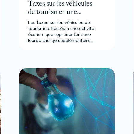
Taxes sur les véhicules
de tourisme : une
tolérance pour les petites
Les taxes sur les véhicules de
entreprises ?
tourisme affectés à une activité
économique représentent une
lourde charge supplémentaire
pour les petites…